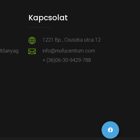
Kapcsolat
1221 Bp., Csuszka utca 12
öltőanyag
info@mufucentrum.com
+ (36)06-30-9429-788
s