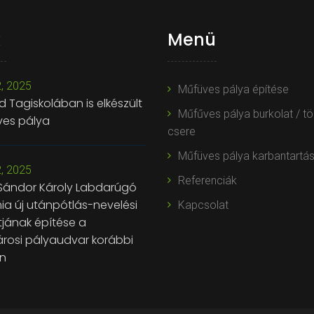
k
Menü
, 2025
Műfüves pálya építése
d Tagiskolában is elkészült
Műfűves pálya burkolat / t
ves pálya
csere
Műfüves pálya karbantartá
, 2025
Referenciák
 Sándor Károly Labdarúgó
a új utánpótlás-nevelési
Kapcsolat
jának építése a
árosi pályaudvar korábbi
én