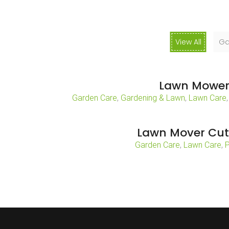
View All
Ga
Lawn Mowe
Garden Care
,
Gardening & Lawn
,
Lawn Care
Lawn Mover Cut
Garden Care
,
Lawn Care
,
P