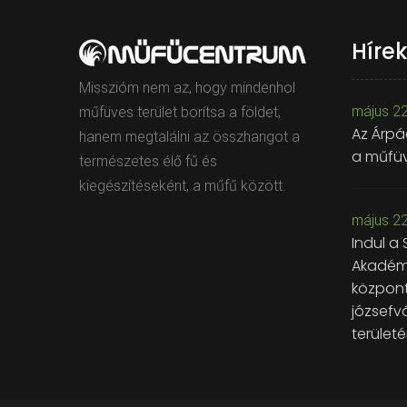
Híre
Misszióm nem az, hogy mindenhol
május 22
műfüves terület borítsa a földet,
Az Árpá
hanem megtalálni az összhangot a
a műfü
természetes élő fű és
kiegészítéseként, a műfű között.
május 22
Indul a
Akadémi
központ
józsefv
terület