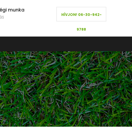
égi munka
HÍVJON! 06-30-942-
ás
9788