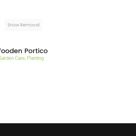
Snow Removal
ooden Portico
Garden Care
,
Planting