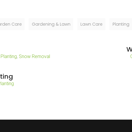
rden Care
Gardening & Lawn
Lawn Care
Planting
r
W
,
Planting
,
Snow Removal
ting
lanting