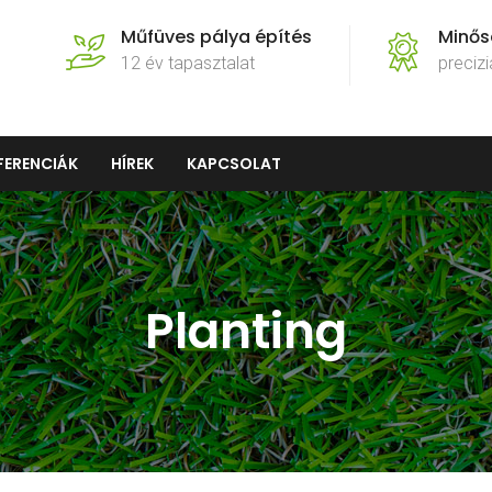
Műfüves pálya építés
Minős
12 év tapasztalat
precizi
FERENCIÁK
HÍREK
KAPCSOLAT
Planting