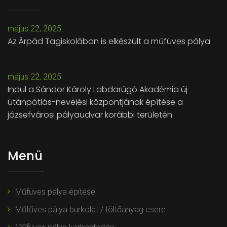
május 22, 2025
Az Árpád Tagiskolában is elkészült a műfüves pálya
május 22, 2025
Indul a Sándor Károly Labdarúgó Akadémia új
utánpótlás-nevelési központjának építése a
józsefvárosi pályaudvar korábbi területén
Menü
Műfüves pálya építése
Műfűves pálya burkolat / töltőanyag csere