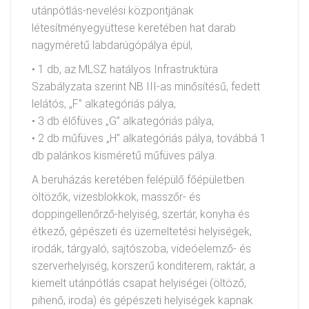
utánpótlás-nevelési központjának
létesítményegyüttese keretében hat darab
nagyméretű labdarúgópálya épül,
• 1 db, az MLSZ hatályos Infrastruktúra
Szabályzata szerint NB III-as minősítésű, fedett
lelátós, „F” alkategóriás pálya,
• 3 db élőfüves „G” alkategóriás pálya,
• 2 db műfüves „H” alkategóriás pálya, továbbá 1
db palánkos kisméretű műfüves pálya.
A beruházás keretében felépülő főépületben
öltözők, vizesblokkok, masszőr- és
doppingellenőrző-helyiség, szertár, konyha és
étkező, gépészeti és üzemeltetési helyiségek,
irodák, tárgyaló, sajtószoba, videóelemző- és
szerverhelyiség, korszerű konditerem, raktár, a
kiemelt utánpótlás csapat helyiségei (öltöző,
pihenő, iroda) és gépészeti helyiségek kapnak