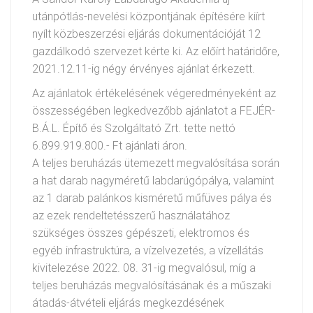
utánpótlás-nevelési központjának építésére kiírt
nyílt közbeszerzési eljárás dokumentációját 12
gazdálkodó szervezet kérte ki. Az előírt határidőre,
2021.12.11-ig négy érvényes ajánlat érkezett.
Az ajánlatok értékelésének végeredményeként az
összességében legkedvezőbb ajánlatot a FEJÉR-
B.Á.L. Építő és Szolgáltató Zrt. tette nettó
6.899.919.800.- Ft ajánlati áron.
A teljes beruházás ütemezett megvalósítása során
a hat darab nagyméretű labdarúgópálya, valamint
az 1 darab palánkos kisméretű műfüves pálya és
az ezek rendeltetésszerű használatához
szükséges összes gépészeti, elektromos és
egyéb infrastruktúra, a vízelvezetés, a vízellátás
kivitelezése 2022. 08. 31-ig megvalósul, míg a
teljes beruházás megvalósításának és a műszaki
átadás-átvételi eljárás megkezdésének