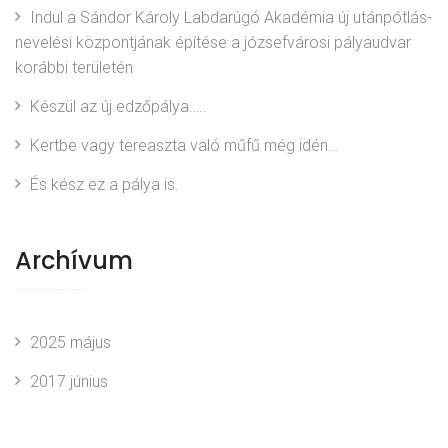
é
Indul a Sándor Károly Labdarúgó Akadémia új utánpótlás-
s
nevelési központjának építése a józsefvárosi pályaudvar
korábbi területén
n
Készül az új edzőpálya…..
a
Kertbe vagy tereaszta való műfű még idén…
v
És kész ez a pálya is.
i
g
Archívum
á
c
2025 május
i
2017 június
ó