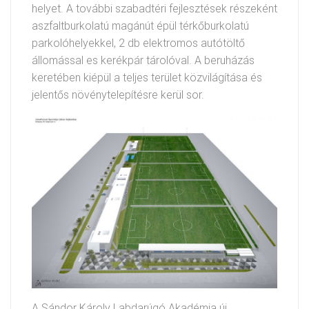
helyet. A további szabadtéri fejlesztések részeként
aszfaltburkolatú magánút épül térkőburkolatú
parkolóhelyekkel, 2 db elektromos autótöltő
állomással es kerékpár tárolóval. A beruházás
keretében kiépül a teljes terület közvilágítása és
jelentős növénytelepítésre kerül sor.
A Sándor Károly Labdarúgó Akadémia új