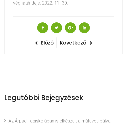
véghatárideje: 2022. 11. 30.
E
Előző
K
Következő
B
l
ö
e
ő
v
z
e
j
ő
t
e
k
e
g
Legutóbbi Bejegyzések
z
y
ő
z
Az Árpád Tagiskolában is elkészült a műfüves pálya