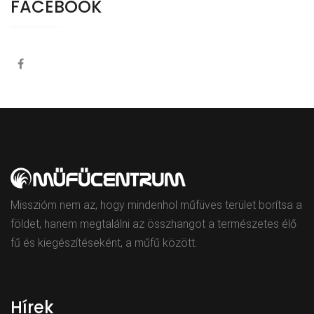
FACEBOOK
Misszióm nem az, hogy mindenhol műfüves terület borítsa a
földet, hanem megtalálni az összhangot a természetes élő
fű és kiegészítéseként, a műfű között.
Hírek